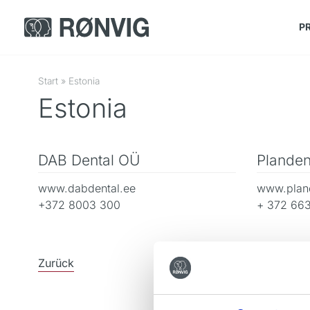
P
Start
»
Estonia
Estonia
DAB Dental OÜ
Planden
www.dabdental.ee
www.plan
+372 8003 300
+ 372 66
Zurück