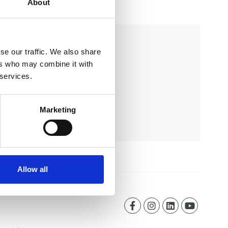
About
se our traffic. We also share
ers who may combine it with
 services.
Marketing
Allow all