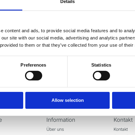
Details
 für den Newsletter an
e content and ads, to provide social media features and to analy
 our site with our social media, advertising and analytics partn
lten Sie die neuesten Nachrichten und Sonderangebote direkt in
 provided to them or that they’ve collected from your use of their
em Posteingang.
Anmelden
Preferences
Statistics
Allow selection
e
Information
Kontakt
Über uns
Kontakt