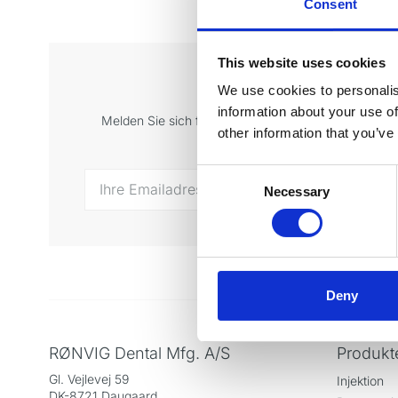
Consent
This website uses cookies
Melden Sie sich
We use cookies to personalis
information about your use of
Melden Sie sich für unseren Newsletter an und erha
other information that you’ve
Ihr
Consent
Necessary
Selection
Deny
RØNVIG Dental Mfg. A/S
Produkt
Gl. Vejlevej 59
Injektion
DK-8721 Daugaard