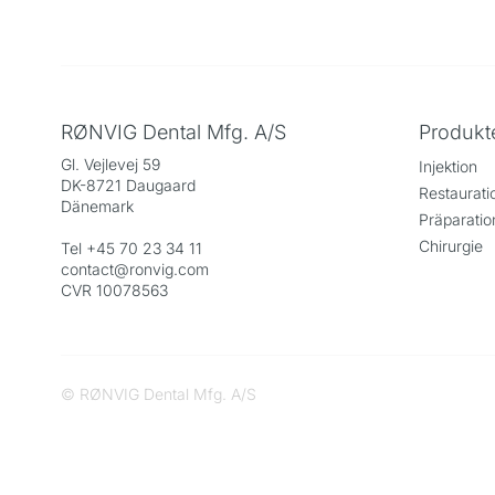
RØNVIG Dental Mfg. A/S
Produkt
Gl. Vejlevej 59
Injektion
DK-8721 Daugaard
Restaurati
Dänemark
Präparatio
Chirurgie
Tel +45 70 23 34 11
contact@ronvig.com
CVR 10078563
© RØNVIG Dental Mfg. A/S