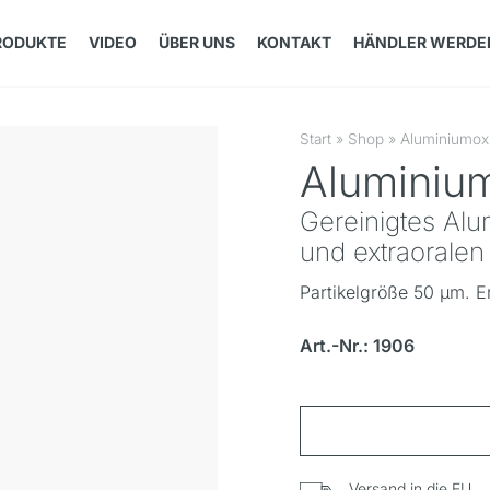
RODUKTE
VIDEO
ÜBER UNS
KONTAKT
HÄNDLER WERDE
Start
»
Shop
»
Aluminiumox
Aluminiu
Gereinigtes Alu
und extraoralen
Partikelgröße 50 µm. Er
Art.-Nr.: 1906
Versand in die EU