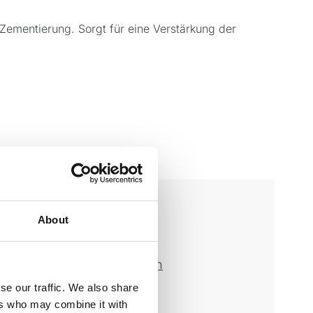
Zementierung. Sorgt für eine Verstärkung der
About
re herunterladen
ng herunterladen
itsdatenblatt herunterladen
se our traffic. We also share
ers who may combine it with