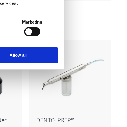
 services.
Marketing
n
Allow all
der
DENTO-PREP™