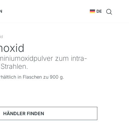
N
DE
id
moxid
miniumoxidpulver zum intra-
 Strahlen.
hältlich in Flaschen zu 900 g.