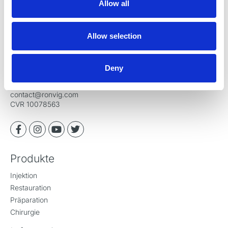
Allow all
RØNVIG Dental Mfg. A/S
Allow selection
Gl. Vejlevej 59
DK-8721 Daugaard
Dänemark
Deny
Tel +45 70 23 34 11
contact@ronvig.com
CVR 10078563
Produkte
Injektion
Restauration
Präparation
Chirurgie