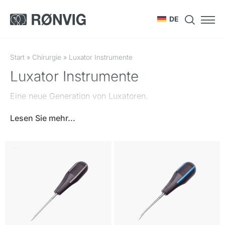
DE
Start
»
Chirurgie
»
Luxator Instrumente
Luxator Instrumente
Eine neue Generation von Luxatoren.
Lesen Sie mehr...