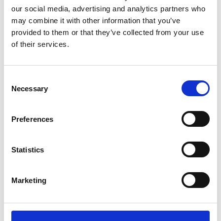
our social media, advertising and analytics partners who
may combine it with other information that you’ve
provided to them or that they’ve collected from your use
of their services.
Melden Sie sich für den
Newsletter an
Consent
Necessary
Selection
Melden Sie sich für unseren Newsletter an und
erhalten Sie die neuesten Nachrichten und
Sonderangebote direkt in Ihrem Posteingang.
Preferences
Statistics
Anmelden
Marketing