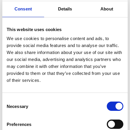
Consent
Details
About
Melden Sie sich für den
Newsletter an
This website uses cookies
Melden Sie sich für unseren Newsletter an und
We use cookies to personalise content and ads, to
erhalten Sie die neuesten Nachrichten und
provide social media features and to analyse our traffic.
Sonderangebote direkt in Ihrem Posteingang.
We also share information about your use of our site with
our social media, advertising and analytics partners who
may combine it with other information that you’ve
provided to them or that they’ve collected from your use
of their services.
Anmelden
Consent
Necessary
Selection
Preferences
RØNVIG Dental Mfg. A/S