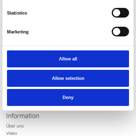
Gl. Vejlevej 59
DK-8721 Daugaard
Statistics
Dänemark
Tel +45 70 23 34 11
Marketing
contact@ronvig.com
CVR 10078563
Allow all
Produkte
Allow selection
Injektion
Restauration
Präparation
Deny
Chirurgie
Information
Über uns
Video