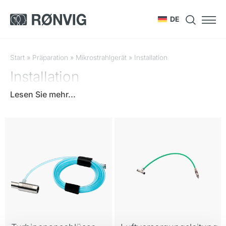
DE
Start
»
Präparation
»
Mikrostrahlgerät
»
Installation
Installation
Lesen Sie mehr...