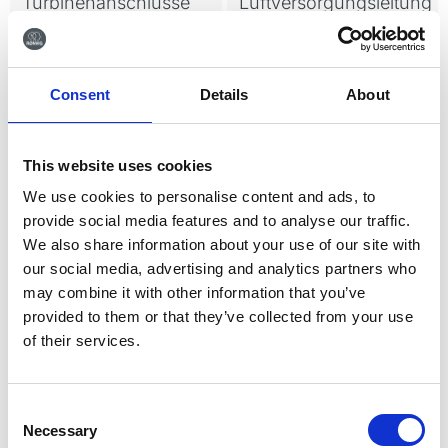
Turbinenanschlüsse
Luftversorgungsleitung
Der Einsatz von DENTO-PREP™
am Stuhl ist leicht gemacht.
Klicken Sie einen Konnektor auf
Ihren Turbinenschnellanschluss
Consent
Details
About
und DENTO-PREP™ ist
einsatzbereit - so einfach ist das.
Wir bieten Konnektoren an, die
mit Sirona, W&H, KaVo, BienAir
This website uses cookies
und NSK kompatibel sind. Der
Melden Sie sich für den
Anschluss ist mit einem blauen
We use cookies to personalise content and ads, to
Schlauch (1,5 m) und einer
Newsletter an
provide social media features and to analyse our traffic.
Schnellkupplung zum Anschluss
We also share information about your use of our site with
an DENTO-PREP™ ausgestattet.
Melden Sie sich für unseren Newsletter an und
our social media, advertising and analytics partners who
erhalten Sie die neuesten Nachrichten und
Sonderangebote direkt in Ihrem Posteingang.
may combine it with other information that you’ve
provided to them or that they’ve collected from your use
of their services.
Consent
Anmelden
Necessary
Selection