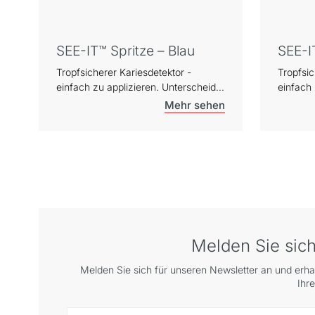
SEE-IT™ Spritze – Blau
SEE-I
Tropfsicherer Kariesdetektor -
Tropfsic
einfach zu applizieren. Unterscheidet
einfach 
zwischen kariösem Dentin, das mit
zwische
Bakterien infundiert ist, und kariösem
Bakterie
Dentin, das nicht infiziert ist.
Dentin, d
Lokalisiert schwer zu findende
Lokalisi
Wurzelkanaleingänge.
Wurzelk
Melden Sie sich
Melden Sie sich für unseren Newsletter an und erha
Ihr