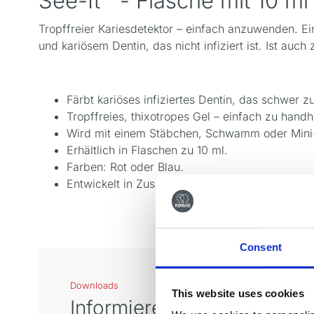
See-It™ - Flasche mit 10 ml
Tropffreier Kariesdetektor – einfach anzuwenden. Ei
und kariösem Dentin, das nicht infiziert ist. Ist auc
Färbt kariöses infiziertes Dentin, das schwer 
Tropffreies, thixotropes Gel – einfach zu hand
Wird mit einem Stäbchen, Schwamm oder Mini-Bü
Erhältlich in Flaschen zu 10 ml.
Farben: Rot oder Blau.
Entwickelt in Zusammenarbeit mit dem Departme
Consent
Downloads
This website uses cookies
Informieren Sie sich über