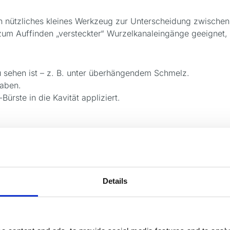
n nützliches kleines Werkzeug zur Unterscheidung zwischen k
h zum Auffinden „versteckter“ Wurzelkanaleingänge geeignet, 
zu sehen ist – z. B. unter überhängendem Schmelz.
haben.
rste in die Kavität appliziert.
nt of Dental Materials, Universität Kopenhagen.
Details
SEE-IT™ Gebrauchsan