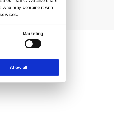
se our traffic. We also share
ers who may combine it with
 services.
Marketing
n
Allow all