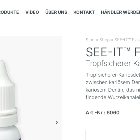
RODUKTE
VIDEO
ÜBER UNS
KONTAKT
HÄNDLER WERDE
Start
»
Shop
»
SEE-IT™ Flas
SEE-IT™ F
Tropfsicherer K
Tropfsicherer Kariesdet
zwischen kariösem Denti
kariösem Dentin, das nic
findende Wurzelkanale
Art.-Nr.: 6060