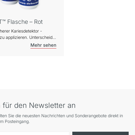
T™ Flasche – Rot
herer Kariesdetektor -
zu applizieren. Unterscheidet
n kariösem Dentin, das mit
n infundiert ist, und kariösem
as nicht infiziert ist.
ert schwer zu findende
analeingänge.
 für den Newsletter an
lten Sie die neuesten Nachrichten und Sonderangebote direkt in
em Posteingang.