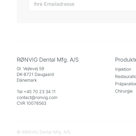
RØNVIG Dental Mfg. A/S
Produkt
Gl. Vejlevej 59
Injektion
DK-8721 Daugaard
Restaurati
Dänemark
Präparatio
Chirurgie
Tel +45 70 23 34 11
contact@ronvig.com
CVR 10078563
© RØNVIG Dental Mfg. A/S