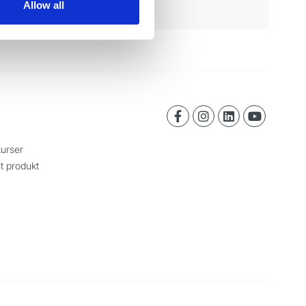
Allow all
urser
it produkt