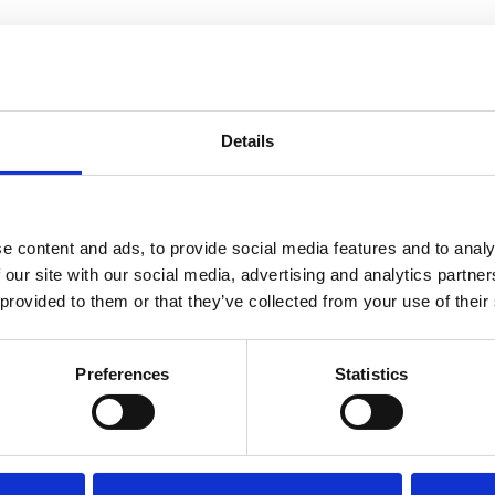
Details
e content and ads, to provide social media features and to analy
 our site with our social media, advertising and analytics partn
 provided to them or that they’ve collected from your use of their
g vores nyhedsbrev
Preferences
Statistics
este nyheder og gode tilbud direkte i din indbakke.
Ja tak, tilmeld mig