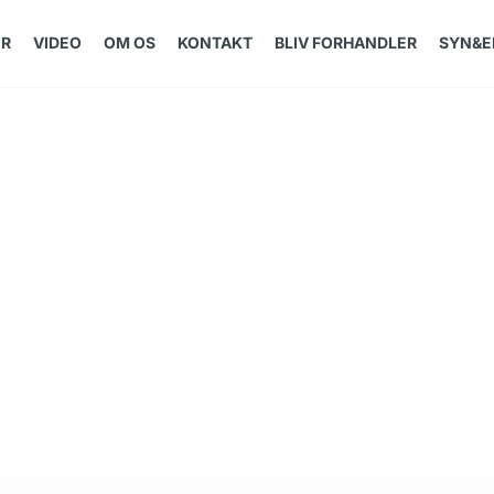
ER
VIDEO
OM OS
KONTAKT
BLIV FORHANDLER
SYN&E