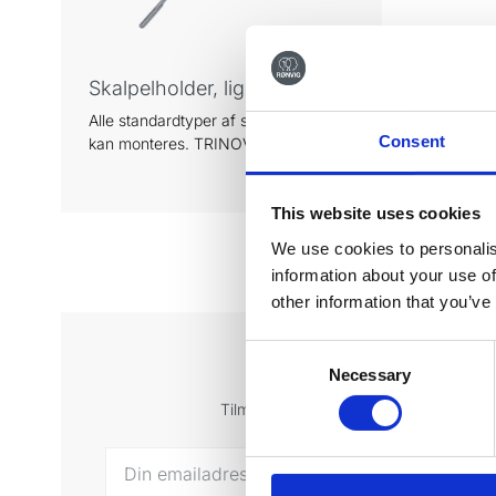
Skalpelholder, lige
Alle standardtyper af skalpelblade
Consent
kan monteres. TRINOVO® skaft.
This website uses cookies
We use cookies to personalis
information about your use of
other information that you’ve
Consent
Tilmeld di
Necessary
Selection
Tilmeld dig vores nyhedsbrev og få sen