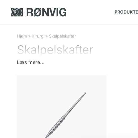
PRODUKT
Hjem
»
Kirurgi
»
Skalpelskafter
Skalpelskafter
Læs mere...