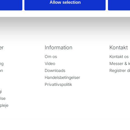
Allow selection
er
Information
Kontakt
Om os
Kontakt os
ng
Video
Messer & k
on
Downloads
Registrer d
Handelsbetingelser
Privatlivspolitik
i
lse
pleje