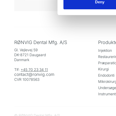
Deny
RØNVIG Dental Mfg. A/S
Produkt
Gl. Vejlevej 59
Injektion
DK-8721 Daugaard
Restaureri
Danmark
Præparati
Kirurgi
Tlf:
+45 70 23 34 11
contact@ronvig.com
Endodonti
CVR 10078563
Mikrokirurg
Undersøge
Instrument
© RØNVIG Dental Mfg. A/S