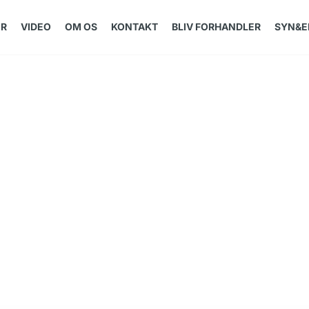
ER
VIDEO
OM OS
KONTAKT
BLIV FORHANDLER
SYN&E