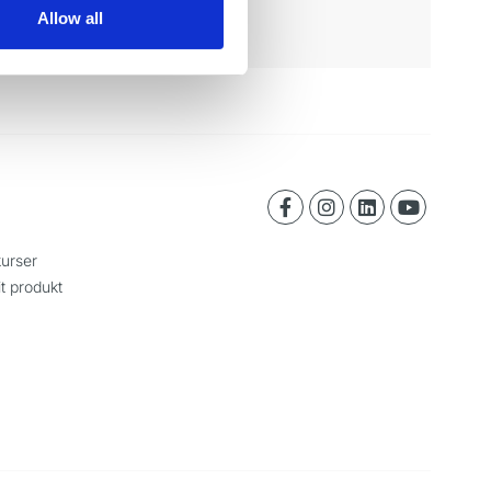
Allow all
urser
it produkt