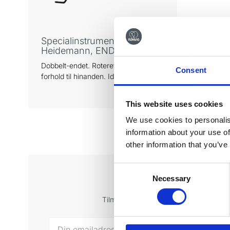
Specialinstrument/Spatel,
Heidemann, ENDOBLACK®
Dobbelt-endet. Roteret 90 grader i
Consent
forhold til hinanden. Ideel til placering
af provisorier og MTA. TRINOVO®
skaft.
This website uses cookies
We use cookies to personalis
information about your use of
other information that you’ve
Consent
Necessary
Tilmeld di
Selection
Tilmeld dig vores nyhedsbrev og få sen