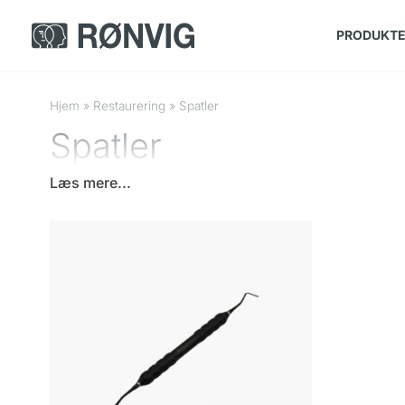
PRODUKT
Hjem
»
Restaurering
»
Spatler
Spatler
Læs mere...