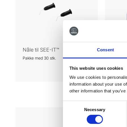
Nåle til SEE-IT™
SEE-IT
Consent
Pakke med 30 stk.
Drypfri k
synliggø
This website uses cookies
dentin og
rodkana
We use cookies to personalis
information about your use of
other information that you’ve
Consent
Necessary
Selection
Tilmeld di