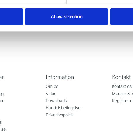
este nyheder og gode tilbud direkte i din indbakke.
Allow selection
Ja tak, tilmeld mig
er
Information
Kontakt
Om os
Kontakt os
ng
Video
Messer & k
on
Downloads
Registrer d
Handelsbetingelser
Privatlivspolitik
i
lse