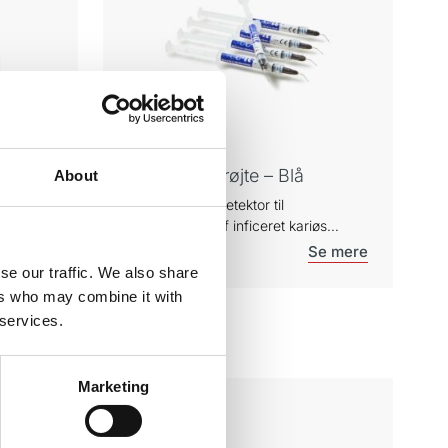
SEE-IT™ Sprøjte – Blå
About
Drypfri karies detektor til
iøs
synliggørelse af inficeret kariøs
lte”
dentin og til at lokalisere ”skjulte”
rodkanalindgange. Pakke á 5 stk.
se our traffic. We also share
ers who may combine it with
 services.
Marketing