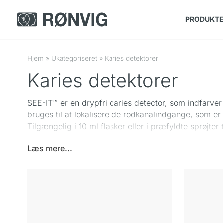
PRODUKT
Hjem
»
Ukategoriseret
»
Karies detektorer
Karies detektorer
SEE-IT™ er en drypfri caries detector, som indfarver
bruges til at lokalisere de rodkanalindgange, som er 
Tilgængelig i 10 ml flasker eller i præfyldte sprøjter t
Læs mere...