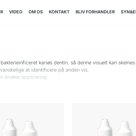
ER
VIDEO
OM OS
KONTAKT
BLIV FORHANDLER
SYN&E
 bakterieinficeret kariøs dentin, så denne visuelt kan skeln
vanskelige at identificere på anden vis.
il direkte applicering.