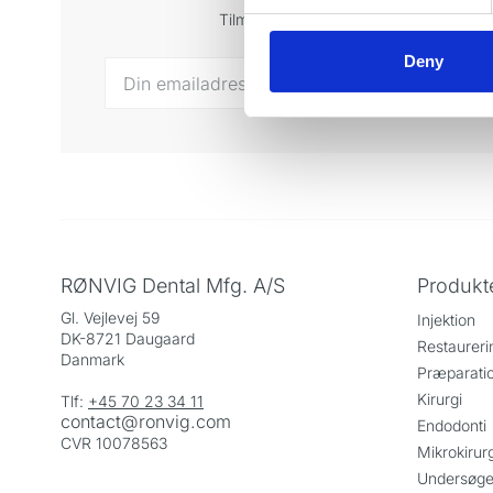
Tilmeld dig vores nyhedsbrev og få sen
Deny
RØNVIG Dental Mfg. A/S
Produkt
Gl. Vejlevej 59
Injektion
DK-8721 Daugaard
Restaureri
Danmark
Præparati
Kirurgi
Tlf:
+45 70 23 34 11
contact@ronvig.com
Endodonti
CVR 10078563
Mikrokirurg
Undersøge