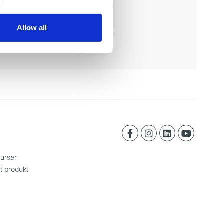
Allow all
urser
it produkt