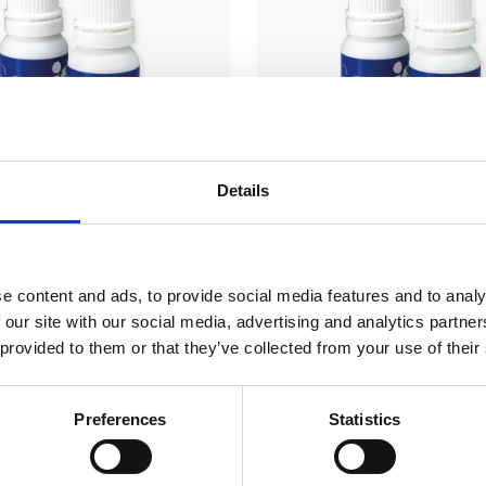
™ Flaske – Blå
SEE-IT™ Flaske – Rød
Details
aries detektor til
Drypfri karies detektor til
relse af inficeret kariøs
synliggørelse af inficeret kar
 til at lokalisere ”skjulte”
dentin og til at lokalisere ”skju
lindgange.
rodkanalindgange.
e content and ads, to provide social media features and to analy
 our site with our social media, advertising and analytics partn
 provided to them or that they’ve collected from your use of their
Preferences
Statistics
g vores nyhedsbrev