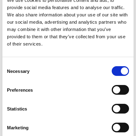
We use cookies to personalise content and ads, to
Består af 2 instrumenter samt 12
Består af 4 tænger til over- og
provide social media features and to analyse our traffic.
støttepuder.
underkæbe samt 24 støttepuder
We also share information about your use of our site with
our social media, advertising and analytics partners who
may combine it with other information that you’ve
provided to them or that they’ve collected from your use
of their services.
Tilmeld dig vores
nyhedsbrev
Consent
Necessary
Tilmeld dig vores nyhedsbrev og få seneste
Selection
nyheder og gode tilbud direkte i din indbakke.
Preferences
Statistics
Ja tak, tilmeld mig
Marketing