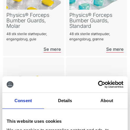
Physics® Forceps
Physics® Forceps
Bumber Guards,
Bumber Guards,
Molar
Standard
48 stk sterile støttepuder,
48 stk sterile støttepuder,
engangsbrug, gule
engangsbrug, grønne
Consent
Details
About
Physics® Forceps
Physics® Forceps
This website uses cookies
Molar Sæt
Standard Sæt