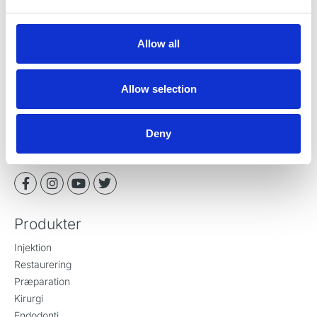
Allow all
RØNVIG Dental Mfg. A/S
Gl. Vejlevej 59
Allow selection
DK-8721 Daugaard
Danmark
Tlf:
+45 70 23 34 11
Deny
contact@ronvig.com
CVR 10078563
Produkter
Injektion
Restaurering
Præparation
Kirurgi
Endodonti