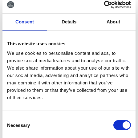
Her finder du
rengøringsvejledningen
af vores
håndinstrumenter.
Consent
Details
About
This website uses cookies
Du kunne også være interesseret i…
We use cookies to personalise content and ads, to
provide social media features and to analyse our traffic.
We also share information about your use of our site with
our social media, advertising and analytics partners who
may combine it with other information that you’ve
provided to them or that they’ve collected from your use
of their services.
Consent
Necessary
Rougine Nordberg
Skarpske Lucas fig. 87,
Selection
stor ske
TRINOVO® skaft for god