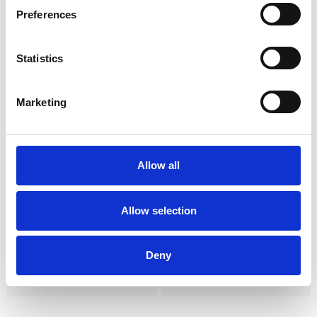
Dobbelt-endet skarpske med
ergonomi.
Preferences
TRINOVO® letmetal skaft. Ø 4
mm
Statistics
Marketing
Allow all
Allow selection
Skarpske Lucas fig. 88,
Sårhage Obwegeser nr.
ekstra stor ske
4
Rund ske, dobbelt-endet.
Mål: 70x14 mm, 22 cm.
TRINOVO® skaft. Ø 4,75 mm
Deny