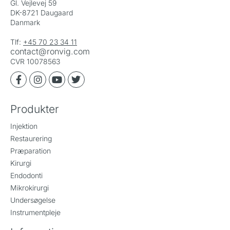
Gl. Vejlevej 59
DK-8721 Daugaard
Danmark
Tlf:
+45 70 23 34 11
contact@ronvig.com
CVR 10078563
Produkter
Injektion
Restaurering
Præparation
Kirurgi
Endodonti
Mikrokirurgi
Undersøgelse
Instrumentpleje