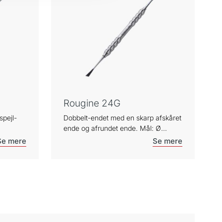
Rougine 24G
spejl-
Dobbelt-endet med en skarp afskåret
ende og afrundet ende. Mål: Ø
7,5mm. Længde 17,5 cm.