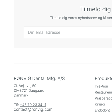
Tilmeld di
Tilmeld dig vores nyhedsbrev og få sen
RØNVIG Dental Mfg. A/S
Produkt
Gl. Vejlevej 59
Injektion
DK-8721 Daugaard
Restaureri
Danmark
Præparati
Kirurgi
Tlf:
+45 70 23 34 11
contact@ronvig.com
Endodonti