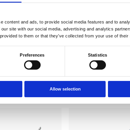
ntal
rouginer
i den velkendte høje kvalitet.
e content and ads, to provide social media features and to analy
 our site with our social media, advertising and analytics partn
 provided to them or that they’ve collected from your use of their
nstrumenter.
Preferences
Statistics
Allow selection
 kunne også være interesseret