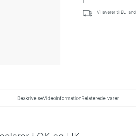
Vi leverer til EU lan
Beskrivelse
Video
Information
Relaterede varer