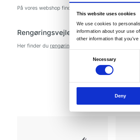
På vores webshop finder du også andre RØNVIG De
This website uses cookies
We use cookies to personalis
information about your use of
Rengøringsvejledning
other information that you’ve
Her finder du
rengøringsvejledningen
af vores håndi
Consent
Necessary
Selection
Deny
Du