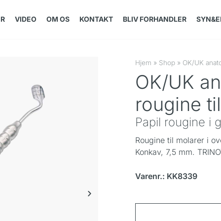
ER
VIDEO
OM OS
KONTAKT
BLIV FORHANDLER
SYN&E
Hjem
»
Shop
»
OK/UK anatom
OK/UK an
rougine ti
Papil rougine i g
Rougine til molarer i 
Konkav, 7,5 mm. TRINO
Varenr.: KK8339