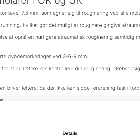
 molarer i OK og UK
konkave, 7,5 mm, som egner sig til rouginering ved alle mo
umning, hvilket gør det muligt at rouginere gingiva atrauma
se at opnå en hurtigere atraumatisk rouginering samtidig m
sorte dybdemarkeringer ved 3-6-9 mm.
or at du lettere kan kontrollere din rouginering. Grebsdesi
n bliver lettere, da der ikke kan sidde forurening fast i fo
et.
Details