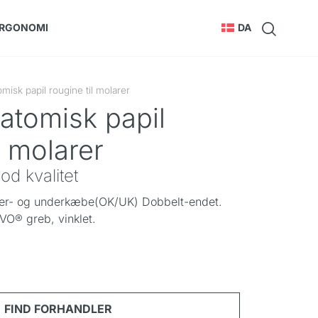
RGONOMI
DA
isk papil rougine til molarer
atomisk papil
l molarer
od kvalitet
over- og underkæbe(OK/UK) Dobbelt-endet.
VO® greb, vinklet.