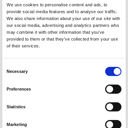
Rengøringsvejledning
We use cookies to personalise content and ads, to
provide social media features and to analyse our traffic.
Her finder du
rengøringsvejledningen
af vores
We also share information about your use of our site with
håndinstrumenter.
our social media, advertising and analytics partners who
may combine it with other information that you’ve
provided to them or that they’ve collected from your use
of their services.
Du kunne også være interesseret i…
Consent
Necessary
Selection
Preferences
Statistics
Nåleholder Hegar-
Kirurgisk saks Iris, lige
Marketing