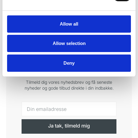
Baumgartner
Længde 11,5 cm
Nålestørrelse 4-0 –6-0. Længde
14 cm.
Allow all
Allow selection
Tilmeld dig vores
Deny
nyhedsbrev
Tilmeld dig vores nyhedsbrev og få seneste
nyheder og gode tilbud direkte i din indbakke.
Ja tak, tilmeld mig