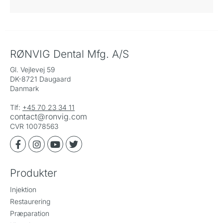
RØNVIG Dental Mfg. A/S
Gl. Vejlevej 59
DK-8721 Daugaard
Danmark
Tlf:
+45 70 23 34 11
contact@ronvig.com
CVR 10078563
Produkter
Injektion
Restaurering
Præparation