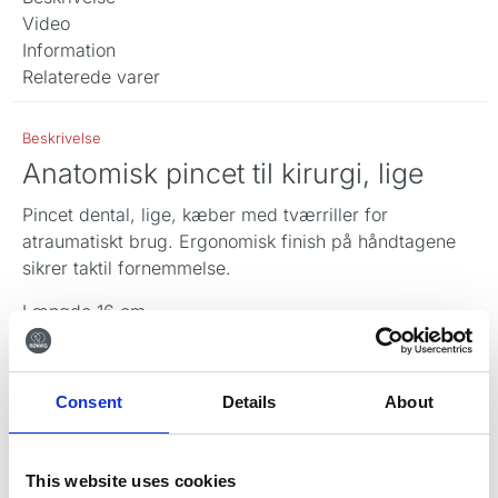
Video
Information
Relaterede varer
Beskrivelse
Anatomisk pincet til kirurgi, lige
Pincet dental, lige, kæber med tværriller for
atraumatiskt brug. Ergonomisk finish på håndtagene
sikrer taktil fornemmelse.
Længde 16 cm.
Pincet dental er fremstillet 100% i Tyskland i rustfrit
stål, særligt egnet til pincetter.
Consent
Details
About
Leveringstid kan forekomme.
This website uses cookies