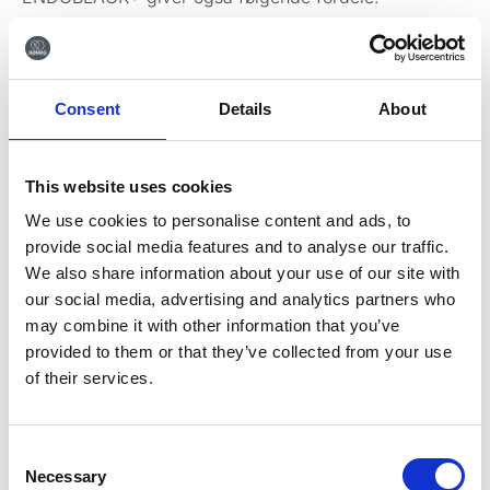
Reduceret risiko for kontaktkorrosion
Fremragende kemiske egenskaber: øget
overfladetæthed, biokompatibel barriere og
Consent
Details
About
ufølsom over for rengøringsopløsninger
Ideel hårdhed der svarer til ca. 1000-1300HV
Reduceret friktion* og dermed reduceres slitage og
This website uses cookies
øger produktlevetiden
We use cookies to personalise content and ads, to
Pochemåleren er udformet med et TRINOVO® greb,
provide social media features and to analyse our traffic.
som bidrager til fordelene: enkel rengøring samt
We also share information about your use of our site with
fremragende grebsegenskaber både ved træk og
our social media, advertising and analytics partners who
tryk.
may combine it with other information that you’ve
provided to them or that they’ve collected from your use
Fremstillet i Tyskland af rustfrit stål i høj kvalitet.
of their services.
Leveringstid kan forekomme.
*Friktionskoefficienten er i gennemsnit 7 gange lavere
Consent
sammenlignet med titanium og rustfrit stål.
Necessary
Selection