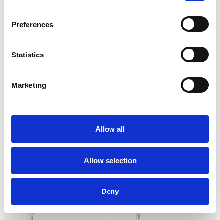
Preferences
Rengøringsvejledning
Her finder du
rengøringsvejledningen
af vores
Statistics
håndinstrumenter.
Marketing
Du kunne også være interesseret i…
Allow all
Allow selection
Deny