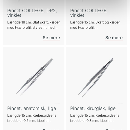
Pincet COLLEGE, DP2,
Pincet COLLEGE,
vinklet
vinklet
Længde 16 cm. Glat skaft, kæber
Længde 15 cm. Skaft og kæber
med tværprofil, styrestift med
med tværprofil.
stopplateau for ensartet
Styrestift for ensartet
kæbelukning. Alsidig pincet til
kæbelukning.
alle dine kassetter.
Pincet, anatomisk, lige
Pincet, kirurgisk, lige
Længde 15 cm. Kæbespidsens
Længde 15 cm. Kæbespidsens
bredde er 0,5 mm. Ideel til
bredde er 0,8 mm. Ideel til
atraumatisk kirurgi.
atraumatisk kirurgi.