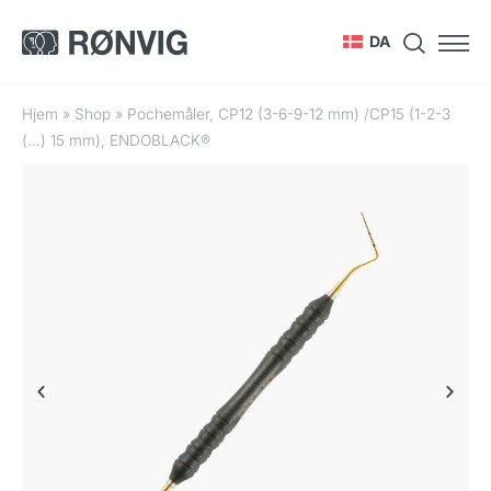
DA
Hjem
»
Shop
»
Pochemåler, CP12 (3-6-9-12 mm) /CP15 (1-2-3
(…) 15 mm), ENDOBLACK®