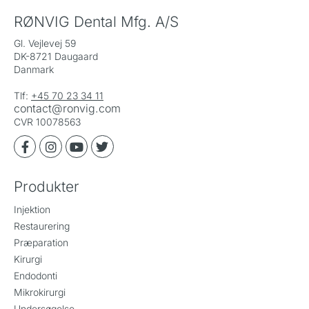
RØNVIG Dental Mfg. A/S
Gl. Vejlevej 59
DK-8721 Daugaard
Danmark
Tlf:
+45 70 23 34 11
contact@ronvig.com
CVR 10078563
Produkter
Injektion
Restaurering
Præparation
Kirurgi
Endodonti
Mikrokirurgi
Undersøgelse