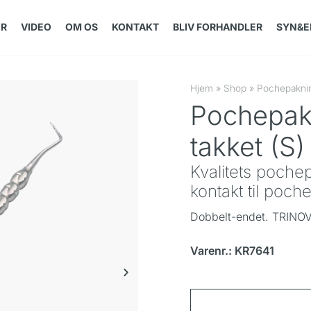
ER
VIDEO
OM OS
KONTAKT
BLIV FORHANDLER
SYN&E
Hjem
»
Shop
»
Pochepaknin
Pochepak
takket (S)
Kvalitets poch
kontakt til poch
Dobbelt-endet. TRINO
Varenr.: KR7641