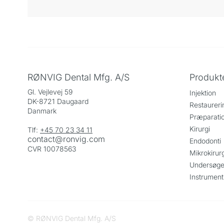
RØNVIG Dental Mfg. A/S
Produkt
Gl. Vejlevej 59
Injektion
DK-8721 Daugaard
Restaureri
Danmark
Præparati
Kirurgi
Tlf:
+45 70 23 34 11
contact@ronvig.com
Endodonti
CVR 10078563
Mikrokirurg
Undersøge
Instrument
© RØNVIG Dental Mfg. A/S