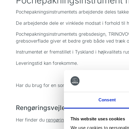
Pochepakningsinstrument
Pochepakningsinstrumentets arbejdende deles takked
De arbejdende dele er vinklede modsat i forhold til 
Pochepakningsinstrumentets grebsdesign, TRINOVO®,
grebsoverflade giver et bedre greb både ved træk o
Instrumentet er fremstillet i Tyskland i højkvalitets rust
Leveringstid kan forekomme.
Har du brug for en sonde der er velegnet til brug i
Consent
Rengøringsvejledning
This website uses cookies
Her finder du
rengøringsvejledningen
af vores håndi
We use cookies to personalis