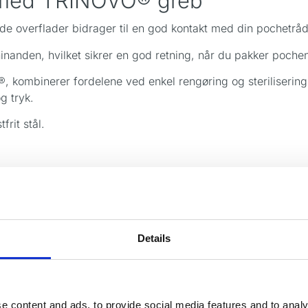
 med TRINOVO® greb
e overflader bidrager til en god kontakt med din pochetråd
hinanden, hvilket sikrer en god retning, når du pakker poche
 kombinerer fordelene ved enkel rengøring og steriliseri
g tryk.
frit stål.
nden dette pochepakningsinstrument, se da vores
ENDOBLACK
Details
nstrumenter.
e content and ads, to provide social media features and to analy