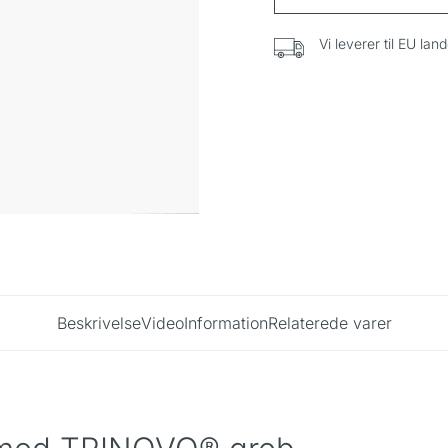
Vi leverer til EU lan
Beskrivelse
Video
Information
Relaterede varer