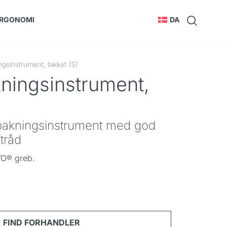
RGONOMI
DA
gsinstrument, takket (S)
ningsinstrument,
epakningsinstrument med god
etråd
VO® greb.