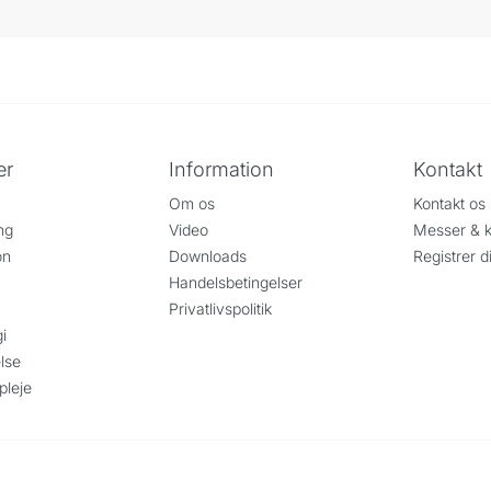
er
Information
Kontakt
Om os
Kontakt os
ng
Video
Messer & k
on
Downloads
Registrer d
Handelsbetingelser
Privatlivspolitik
i
lse
pleje