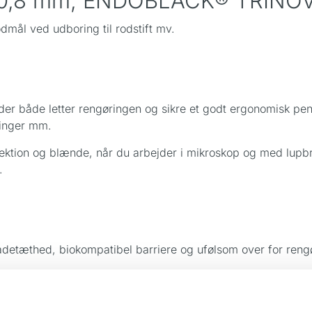
 Ø 0,8 mm, ENDOBLACK® TRINO
odmål ved udboring til rodstift mv.
r både letter rengøringen og sikre et godt ergonomisk pen
ninger mm.
tion og blænde, når du arbejder i mikroskop og med lupbril
.
detæthed, biokompatibel barriere og ufølsom over for reng
ge og øger produktlevetiden