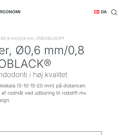
RGONOMI
DA
, Ø0,6 mm/0,8 mm, ENDOBLACK®
er, Ø0,6 mm/0,8
OBLACK®
dodonti i høj kvalitet
eskala (5-10-15-20 mm) på distancen.
l af rodmål ved udboring til rodstift mv.
sign.