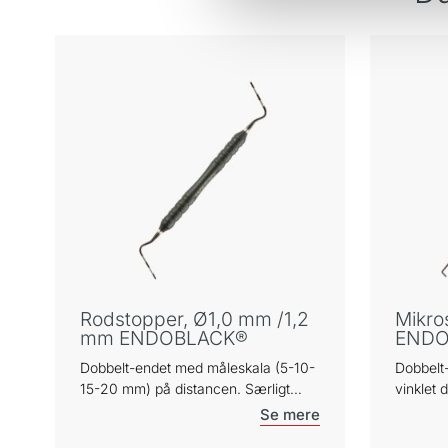
Rodstopper, Ø1,0 mm /1,2
Mikro
mm ENDOBLACK®
ENDO
Dobbelt-endet med måleskala (5-10-
Dobbelt
15-20 mm) på distancen. Særligt
vinklet d
egnet til kontrol af rodmål ved
områder,
udboring til rodstift mv. TRINOVO®
retrogra