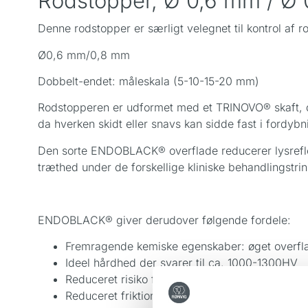
Rodstopper, Ø 0,6 mm /
Denne rodstopper er særligt velegnet til kontrol af r
Ø0,6 mm/0,8 mm
Dobbelt-endet: måleskala (5-10-15-20 mm)
Rodstopperen er udformet med et TRINOVO® skaft, de
da hverken skidt eller snavs kan sidde fast i fordyb
Den sorte ENDOBLACK® overflade reducerer lysreflek
træthed under de forskellige kliniske behandlingstrin
ENDOBLACK® giver derudover følgende fordele:
Fremragende kemiske egenskaber: øget overfla
Ideel hårdhed der svarer til ca. 1000-1300HV
Reduceret risiko for kontaktkorrosion
Reduceret friktion* og dermed reduceres slita