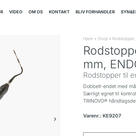
ER
VIDEO
OM OS
KONTAKT
BLIV FORHANDLER
SYN&E
Hjem
»
Shop
»
Rodstopper
Rodstopp
mm, END
Rodstopper til en
Dobbelt-endet med mål
Særligt egnet til kontro
TRINOVO® håndtagsde
Varenr.: KE9207