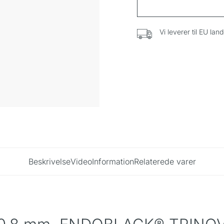
Vi leverer til EU lan
Beskrivelse
Video
Information
Relaterede varer