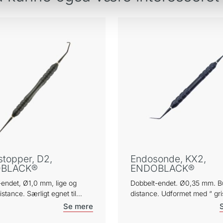
stopper, D2,
Endosonde, KX2,
BLACK®
ENDOBLACK®
-endet, Ø1,0 mm, lige og
Dobbelt-endet. Ø0,35 mm. B
istance. Særligt egnet til
distance. Udformet med “ gri
 hvor pladsen er trang f.eks.
spids. Ideel i oplukningsfasen 
d kirurgi og kondensering af
molarer og præmolarer. TR