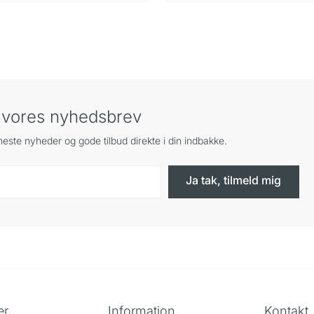
A. TRINOVO® grebsdesign.
håndtagsdesign.
g vores nyhedsbrev
este nyheder og gode tilbud direkte i din indbakke.
Ja tak, tilmeld mig
er
Information
Kontakt