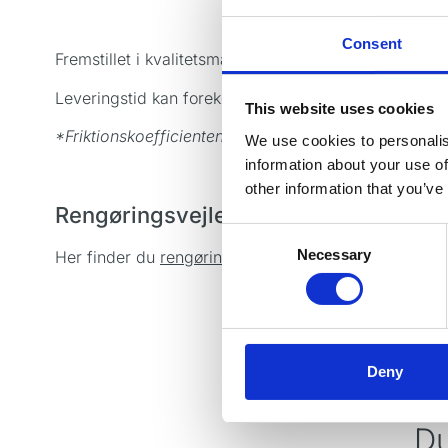
Consent
Fremstillet i kvalitetsmaterialer på fabrik i Tyskland.
Leveringstid kan forekomme.
This website uses cookies
*Friktionskoefficienten er i gennemsnit 7 gange lave
We use cookies to personalis
information about your use of
other information that you’ve
Rengøringsvejledning
Consent
Necessary
Her finder du
rengøringsvejledningen
af vores håndi
Selection
Deny
Du