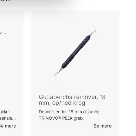
Guttapercha remover, 18
mm, op/ned krog
ukket
Dobbelt-endet, 18 mm distance.
sehale”
TRINOVO® PEEK greb.
til
INOVO®