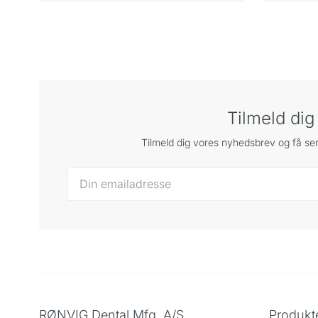
greb for bedre ergonomi og
MT
nemmere rengøring.
Tilmeld di
Tilmeld dig vores nyhedsbrev og få sen
RØNVIG Dental Mfg. A/S
Produkt