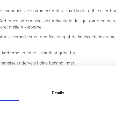
de endodontiske instrumenter bl.a. knækkede rodfile eller f
æbernes udformning, det trekantede design, gør dem mere st
seret mellem kæberne.
 sikkerhed for en god fiksering af de knækkede instrumente
.
æberne let åbne – klar til at gribe fat.
emmelse undervejs i dine behandlinger.
yskland i rustfrit stål.
Details
nstrumenter.