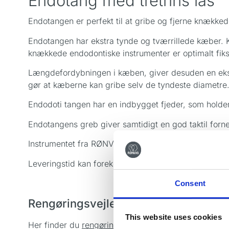
Endotang med tretrins lås
Endotangen er perfekt til at gribe og fjerne knække
Endotangen har ekstra tynde og tværrillede kæber. K
knækkede endodontiske instrumenter er optimalt fik
Længdefordybningen i kæben, giver desuden en ekstra
gør at kæberne kan gribe selv de tyndeste diametre
Endodoti tangen har en indbygget fjeder, som holder k
Endotangens greb giver samtidigt en god taktil forn
Instrumentet fra RØNVIG Dental er fremstillet 100% i T
Leveringstid kan forekomme.
Consent
Rengøringsvejledning
This website uses cookies
Her finder du
rengøringsvejledningen
af vores håndi