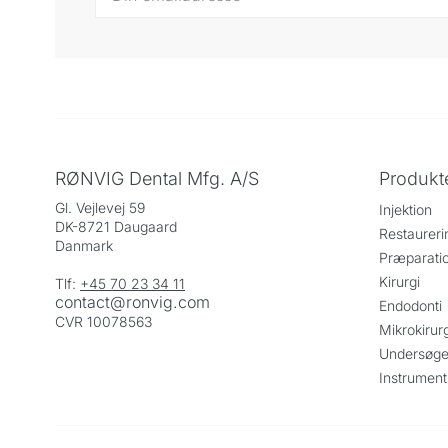
RØNVIG Dental Mfg. A/S
Produkt
Gl. Vejlevej 59
Injektion
DK-8721 Daugaard
Restaureri
Danmark
Præparati
Kirurgi
Tlf:
+45 70 23 34 11
contact@ronvig.com
Endodonti
CVR 10078563
Mikrokirurg
Undersøge
Instrument