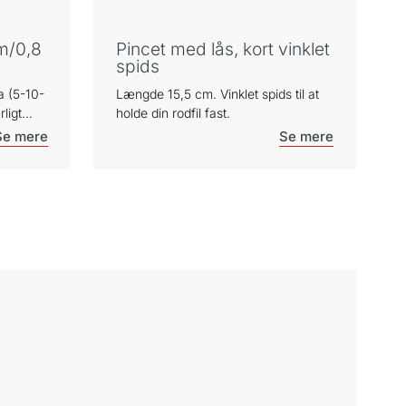
m/0,8
Pincet med lås, kort vinklet
spids
a (5-10-
Længde 15,5 cm. Vinklet spids til at
ligt
holde din rodfil fast.
d
INOVO®