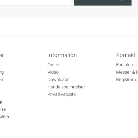
er
Information
Kontakt
Om os
Kontakt os
ng
Video
Messer & k
on
Downloads
Registrer d
Handelsbetingelser
Privatlivspolitik
i
lse
pleje