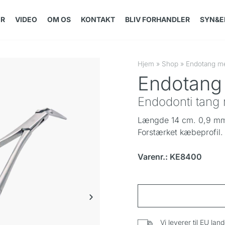
ER
VIDEO
OM OS
KONTAKT
BLIV FORHANDLER
SYN&E
Hjem
»
Shop
»
Endotang med
Endotang 
Endodonti tang m
Længde 14 cm. 0,9 mm 
Forstærket kæbeprofil.
Varenr.: KE8400
Vi leverer til EU lan