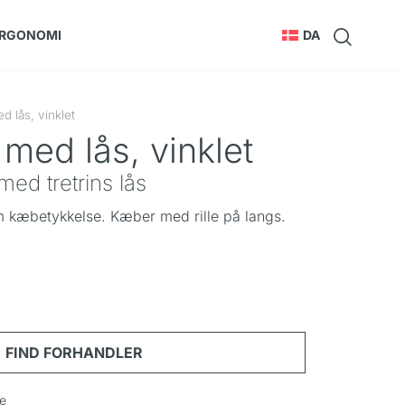
RGONOMI
DA
 lås, vinklet
med lås, vinklet
ed tretrins lås
kæbetykkelse. Kæber med rille på langs.
de