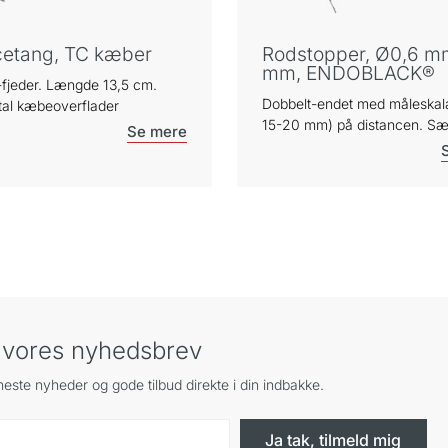
cetang, TC kæber
Rodstopper, Ø0,6 m
mm, ENDOBLACK®
-fjeder. Længde 13,5 cm.
Dobbelt-endet med måleskal
al kæbeoverflader
15-20 mm) på distancen. Sær
egnet til kontrol af rodmål ve
udboring til rodstift mv. TR
håndtagsdesign.
g vores nyhedsbrev
este nyheder og gode tilbud direkte i din indbakke.
Ja tak, tilmeld mig