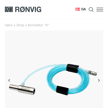
DA
Hjem
»
Shop
»
Konnektor ”K”