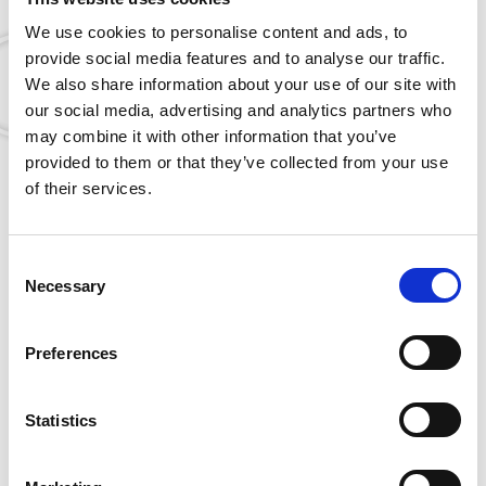
We use cookies to personalise content and ads, to
provide social media features and to analyse our traffic.
We also share information about your use of our site with
our social media, advertising and analytics partners who
may combine it with other information that you’ve
Downloads
provided to them or that they’ve collected from your use
Få mere information om
of their services.
Konnektor ”K”
Consent
DENTO-PREP™ tilbehør og reservedele
Necessary
Selection
Preferences
Du kunne også være interesseret i…
Statistics