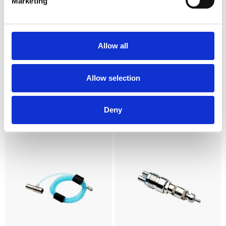
Marketing
Allow all
Allow selection
Konnektor ”B”
Konnektor ”W”
Konnektor B til BienAir Unifix
Konnektor W&H til RotoQuick
(RQ)
Deny