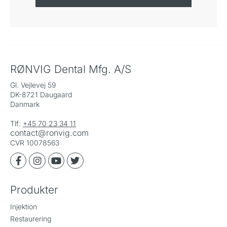
RØNVIG Dental Mfg. A/S
Gl. Vejlevej 59
DK-8721 Daugaard
Danmark
Tlf:
+45 70 23 34 11
contact@ronvig.com
CVR 10078563
Produkter
Injektion
Restaurering