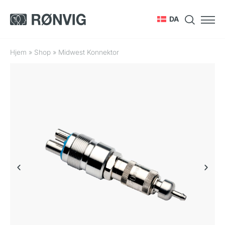
DA
Hjem
»
Shop
»
Midwest Konnektor