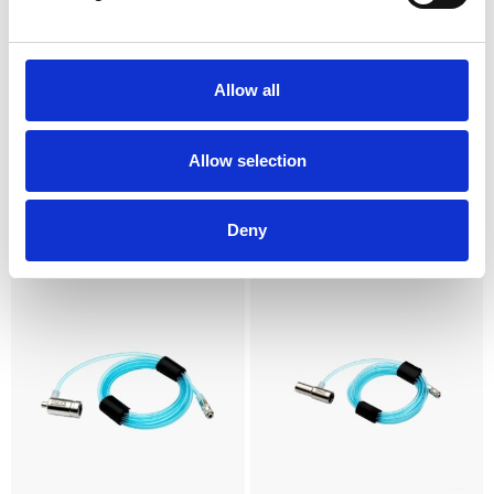
Allow all
Allow selection
Konnektor ”B”
Konnektor ”K”
Konnektor B til BienAir Unifix
Konnektor K til KaVo Multiflex
Deny