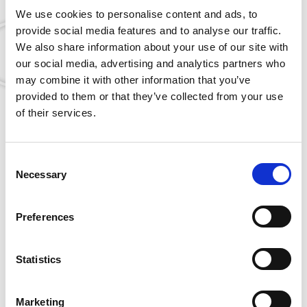
We use cookies to personalise content and ads, to
provide social media features and to analyse our traffic.
We also share information about your use of our site with
our social media, advertising and analytics partners who
may combine it with other information that you’ve
Downloads
provided to them or that they’ve collected from your use
Få mere information om
of their services.
Midwest Konnektor
Consent
DENTO-PREP™ tilbehør og reservedele
Necessary
Selection
Preferences
Du kunne også være interesseret i…
Statistics
Marketing